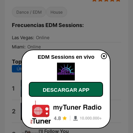
Dance / EDM
House
Frecuencias EDM Sessions:
Las Vegas:
Online
Miami:
Online
EDM Sessions en vivo
Top Canciones
Últimos 7 días
Últimos 30 días
Deep Dive
1
DESCARGAR APP
Dakota Flick
Starlight
2
Brittany Egbert
I'll Follow You