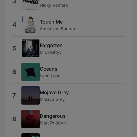
3
Nicky Romero
Touch Me
4
Armin van Buuren
Forgotten
5
MIDI Kittyy
Oceans
6
Leon Lour
Mojave Grey
7
Mojave Grey
Dangerous
8
Matt Pridgyn