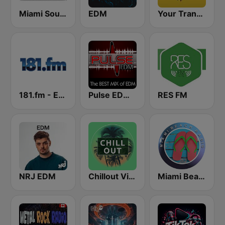
Miami SoundSets
EDM
Your Trance Radio
181.fm - Energy 93 (Euro EDM)
Pulse EDM Dance Music
RES FM
NRJ EDM
Chillout Vibes
Miami Beach Radio