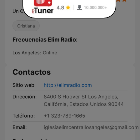
Un Oasis Para Tu Vida Espiritual
Cristiana
Frecuencias Elim Radio:
Los Angeles:
Online
Contactos
Sitio web
http://elimradio.com
Dirección:
8400 S Hoover St Los Angeles,
Califórnia, Estados Unidos 90044
Teléfono:
+1 323-789-1665
Email:
iglesiaelimcentrallosangeles@gmail.com