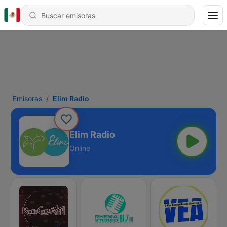
Emisoras
Elim Radio
Elim Radio
Online