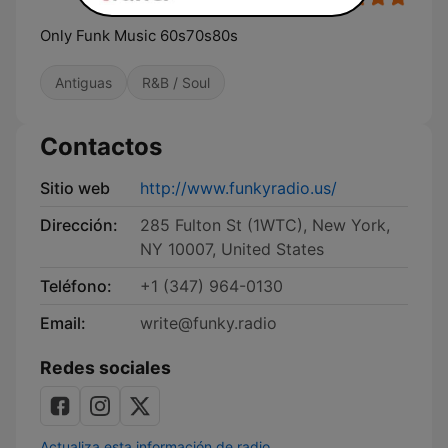
Only Funk Music 60s70s80s
Antiguas
R&B / Soul
Contactos
Sitio web
http://www.funkyradio.us/
Dirección:
285 Fulton St (1WTC), New York,
NY 10007, United States
Teléfono:
+1 (347) 964-0130
Email:
write@funky.radio
Redes sociales
Actualiza esta información de radio