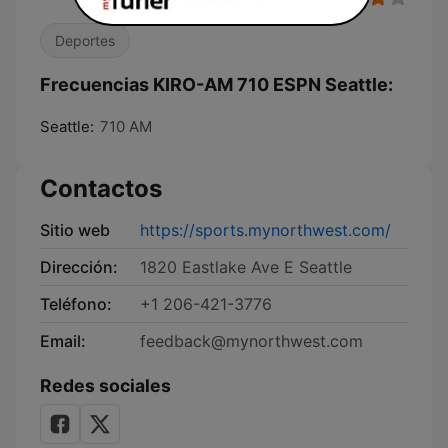
Deportes
Frecuencias KIRO-AM 710 ESPN Seattle:
Seattle:
710 AM
Contactos
Sitio web
https://sports.mynorthwest.com/
Dirección:
1820 Eastlake Ave E Seattle
Teléfono:
+1 206-421-3776
Email:
feedback@mynorthwest.com
Redes sociales