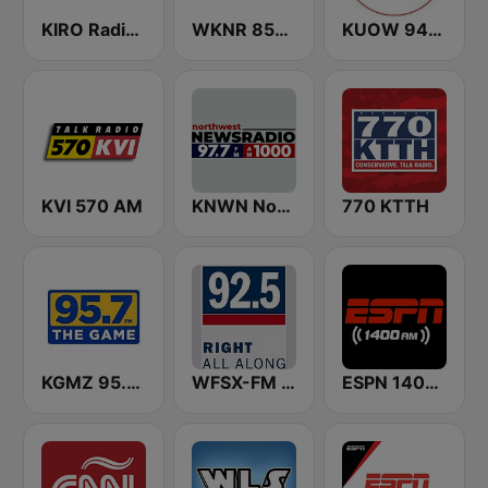
KIRO Radio 97.3
WKNR 850 ESPN Cleveland
KUOW 94.9 FM
KVI 570 AM
KNWN Northwest News Radio
770 KTTH
KGMZ 95.7 The Game FM (US Only)
WFSX-FM 92.5 Right All Along (US Only)
ESPN 1400 AM