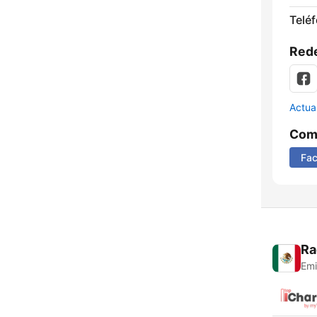
Telé
Rede
Actua
Comp
Fa
Ra
Emi