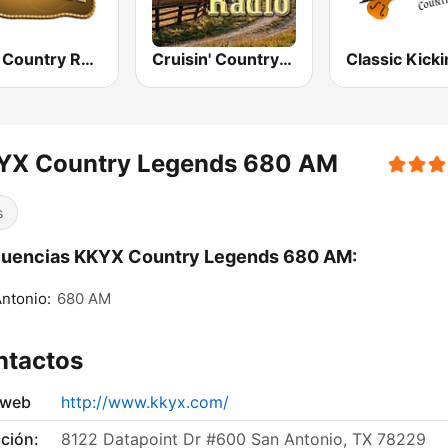
Boss Country Radio
Cruisin' Country Radio
YX Country Legends 680 AM
s
cuencias KKYX Country Legends 680 AM:
ntonio:
680 AM
ntactos
 web
http://www.kkyx.com/
ción:
8122 Datapoint Dr #600 San Antonio, TX 78229