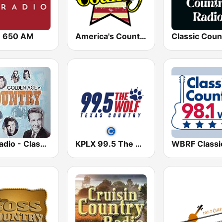
 650 AM
America's Country
GotRadio - Classic Country
KPLX 99.5 The Wolf FM