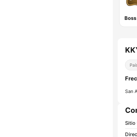
KK
Paí
Fre
San A
Co
Sitio
Direc