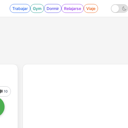
Trabajar
Gym
Dormir
Relajarse
Viaje
10