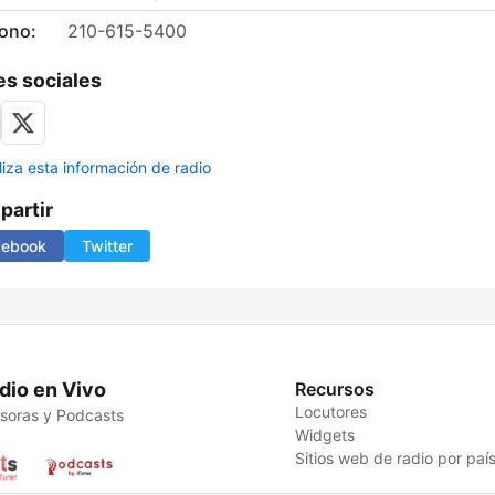
fono:
210-615-5400
s sociales
liza esta información de radio
artir
cebook
Twitter
dio en Vivo
Recursos
Locutores
soras y Podcasts
Widgets
Sitios web de radio por paí