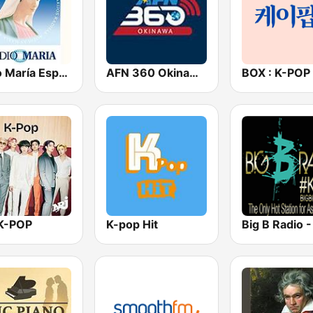
Radio María España
AFN 360 Okinawa (Japan Only)
K-POP
K-pop Hit