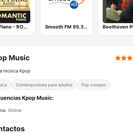
Epic Piano - ROMANTIC PIANO
Smooth FM 95.3 Sydney
op Music
la música Kpop
sica
Contemporánea para adultos
Pop coreano
uencias Kpop Music:
nia:
Online
ntactos