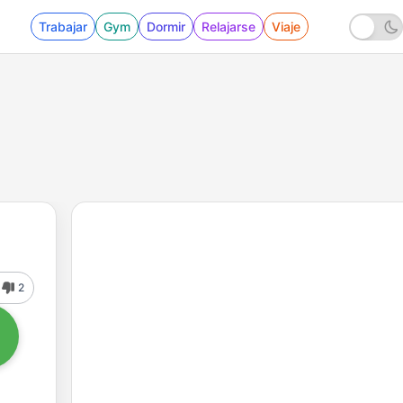
Trabajar
Gym
Dormir
Relajarse
Viaje
2