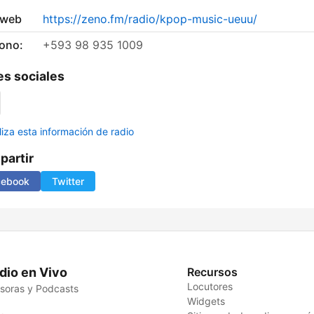
 web
https://zeno.fm/radio/kpop-music-ueuu/
fono:
+593 98 935 1009
s sociales
liza esta información de radio
artir
cebook
Twitter
dio en Vivo
Recursos
Locutores
soras y Podcasts
Widgets