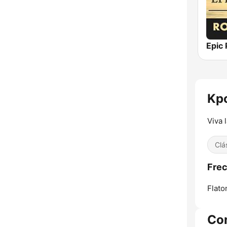
Kp
Viva 
Clá
Frec
Flato
Co