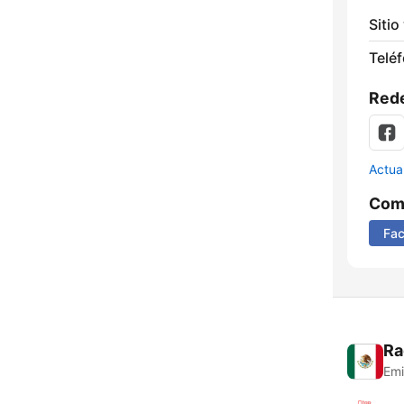
Sitio
Telé
Rede
Actua
Comp
Fa
Ra
Emi