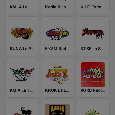
KMLA La M 103.7 FM
Radio Bilingüe KTQX
KHIT Exitos 107.1 FM
KUNA La Poderosa 96.7 FM
KXZM Radio Lazer 93.7 FM
KTSE La Suavecita 97.1 FM
KMIX La Tricolor 100.9 FM
KRQK La Ley 100.3 FM
KGRB Radio Lazer 94.3 FM