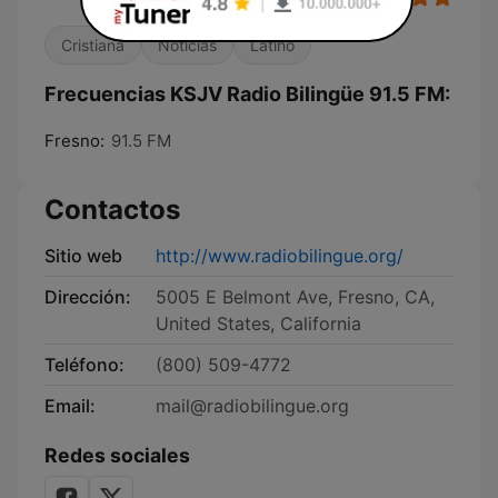
Cristiana
Noticias
Latino
Frecuencias KSJV Radio Bilingüe 91.5 FM:
Fresno:
91.5 FM
Contactos
Sitio web
http://www.radiobilingue.org/
Dirección:
5005 E Belmont Ave, Fresno, CA,
United States, California
Teléfono:
(800) 509-4772
Email:
mail@radiobilingue.org
Redes sociales