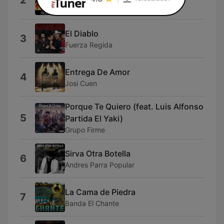
2
Banda Los Recoditos
El Diablo
3
Fuerza Regida
Entrega De Amor
4
Josi Cuen
Porque Te Quiero (feat. Luis Alfonso
5
Partida El Yaki)
Grupo Firme
Sirva Otra Botella
6
Andres Parra Popular
La Cama de Piedra
7
Banda El Chante