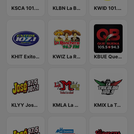
KSCA 101.9 Los Angeles FM (US Only)
KLBN La Buena 101.9 FM
KWID 101.9 La Buena
KHIT Exitos 107.1 FM
KWIZ La Ranchera 96.7 FM (US Only)
KBUE Que Buena 105.5 / 94.3 FM (US Only)
KLYY José 97.5 y 107.1
KMLA La M 103.7 FM
KMIX La Tricolor 100.9 FM