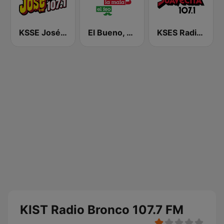
KSSE José 97.5 y 107.1
El Bueno, La Mala y El Feo
KSES Radio La Suavecita 107.1
KIST Radio Bronco 107.7 FM