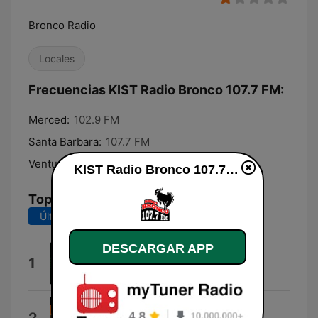
Bronco Radio
Locales
Frecuencias KIST Radio Bronco 107.7 FM:
Merced:
102.9 FM
Santa Barbara:
107.7 FM
Ventura:
1400 AM (KUNX)
KIST Radio Bronco 107.7 FM en vivo
Top Canciones
Últimos 7 días
Últimos 30 días
DESCARGAR APP
Dosis
1
Xavi Kras
En Resumen