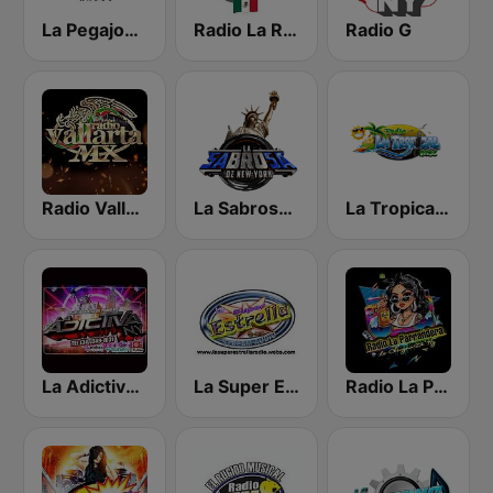
La Pegajosa Radio HD
Radio La Rugidora
Radio G
Radio Vallarta Mx
La Sabrosa De NY
La Tropical MX
La Adictiva NY
La Super Estrella Sonidera
Radio La Parrandera NY