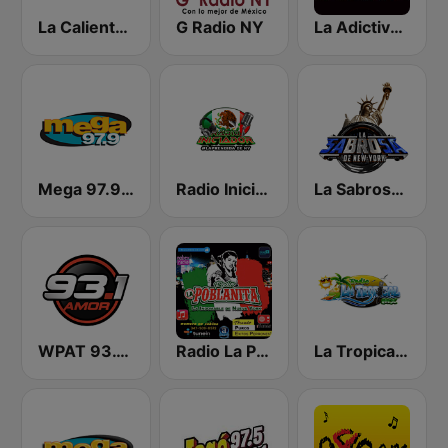
La Caliente de NY
G Radio NY
La Adictiva NY
Mega 97.9 FM
Radio Iniciador
La Sabrosa De NY
WPAT 93.1 Amor FM
Radio La Poblanita
La Tropical MX