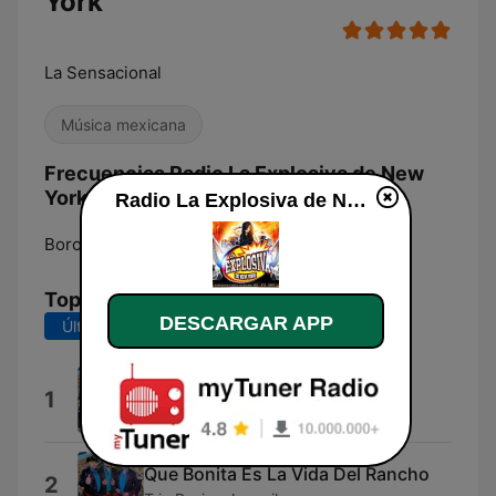
York
La Sensacional
Música mexicana
Frecuencias Radio La Explosiva de New
York:
Radio La Explosiva de New York en vivo
Borough of Bronx:
Online
Top Canciones
DESCARGAR APP
Últimos 7 días
Últimos 30 días
La Boda Del Huitlacoche
1
Trio Pasion Juvenil
Que Bonita Es La Vida Del Rancho
2