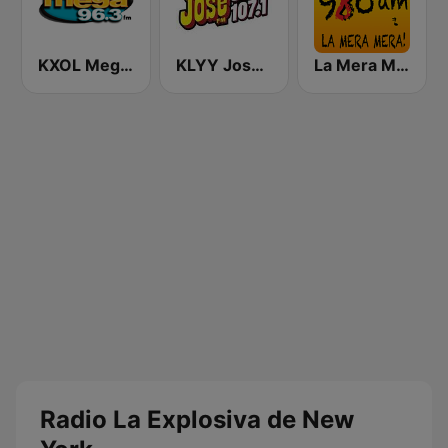
KXOL Mega 96.3 FM
KLYY José 97.5 y 107.1
La Mera Mera 980 AM
Radio La Explosiva de New