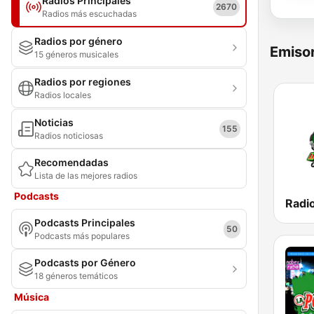
Radios Principales
2670
Radios más escuchadas
Radios por género
Emisor
15 géneros musicales
Radios por regiones
Radios locales
Noticias
155
Radios noticiosas
Recomendadas
Lista de las mejores radios
Podcasts
Radio
Podcasts Principales
50
Podcasts más populares
Podcasts por Género
18 géneros temáticos
Música