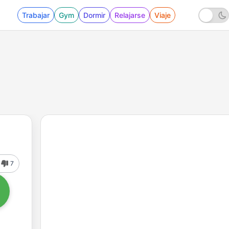
Trabajar
Gym
Dormir
Relajarse
Viaje
7