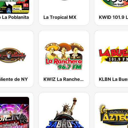
 La Poblanita
La Tropical MX
liente de NY
KWIZ La Ranchera 96.7 FM (US Only)