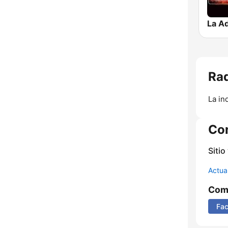
La Ad
Rad
La in
Co
Sitio
Actua
Comp
Fa