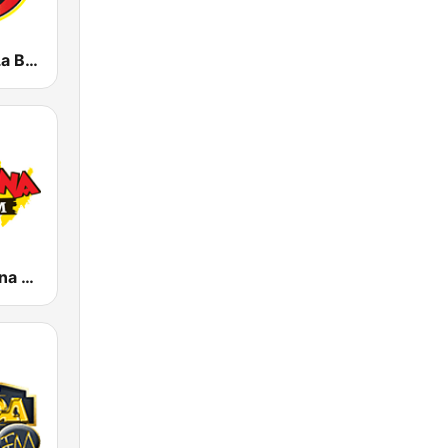
KWID 101.9 La Buena
KLBN La Buena 101.9 FM