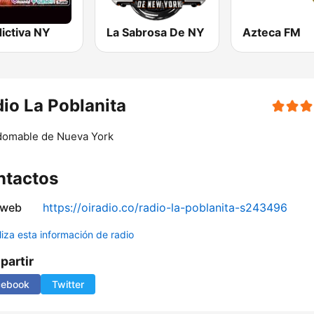
ictiva NY
La Sabrosa De NY
Azteca FM
io La Poblanita
domable de Nueva York
ntactos
 web
https://oiradio.co/radio-la-poblanita-s243496
liza esta información de radio
artir
cebook
Twitter