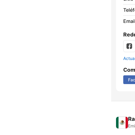
Telé
Email
Rede
Actua
Comp
Fa
Ra
Emi