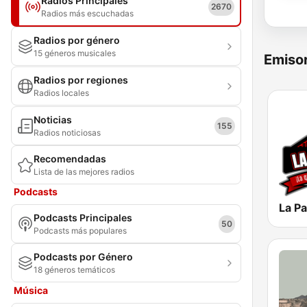
Radios Principales
2670
Radios más escuchadas
Radios por género
15 géneros musicales
Emisor
Radios por regiones
Radios locales
Noticias
155
Radios noticiosas
Recomendadas
Lista de las mejores radios
Podcasts
Podcasts Principales
50
Podcasts más populares
Podcasts por Género
18 géneros temáticos
Música