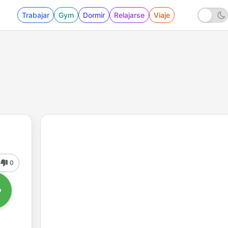
Trabajar
Gym
Dormir
Relajarse
Viaje
0