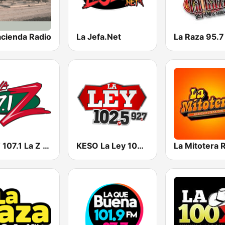
acienda Radio
La Jefa.Net
KLZT 107.1 La Z FM
KESO La Ley 102.5 and 92.7 FM
La Mitotera 