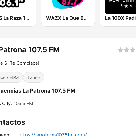
WOLS La Raza 106.1 FM
WAZX La Que Buena 101.9 y 87.7
La 100X Rad
Patrona 107.5 FM
e Si Te Complace!
ce / EDM
Latino
uencias La Patrona 107.5 FM:
 City:
105.5 FM
ntactos
 web
https://lapatrona1075fm.com/