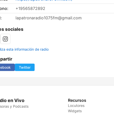
fono:
+19565872892
:
lapatronaradio1075fm@gmail.com
s sociales
liza esta información de radio
artir
cebook
Twitter
dio en Vivo
Recursos
Locutores
soras y Podcasts
Widgets