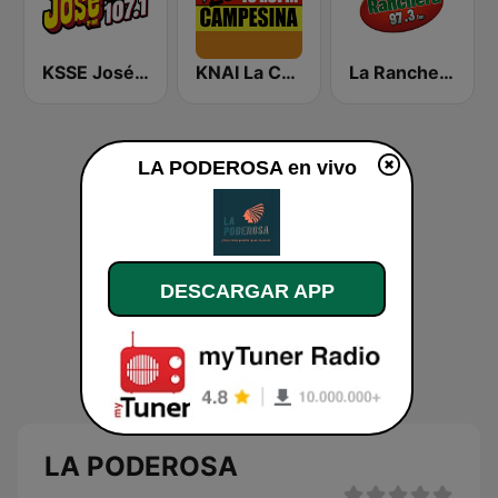
KSSE José 97.5 y 107.1
KNAI La Campesina 101.9 FM
La Ranchera 97.3 FM
LA PODEROSA en vivo
DESCARGAR APP
LA PODEROSA