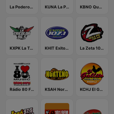
La Poderosa Radio
KUNA La Poderosa 96.7 FM
KBNO Qué Bueno 97.7 FM
KXPK La Tricolor 96.5 FM
KHIT Exitos 107.1 FM
La Zeta 103.5 FM
Rádio 80 FM - Anos 80
KSAH Norteño 720 y 104.1
KCHJ El Gallito 1010 AM