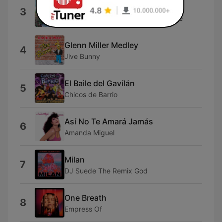
Vestida De Color De Rosa
3
Ramón Ayala y Sus Bravos Del Norte
Glenn Miller Medley
4
Jive Bunny
El Baile del Gavílán
5
Chicos de Barrio
Así No Te Amará Jamás
6
Amanda Miguel
Milan
7
DJ Suede The Remix God
One Breath
8
Empress Of