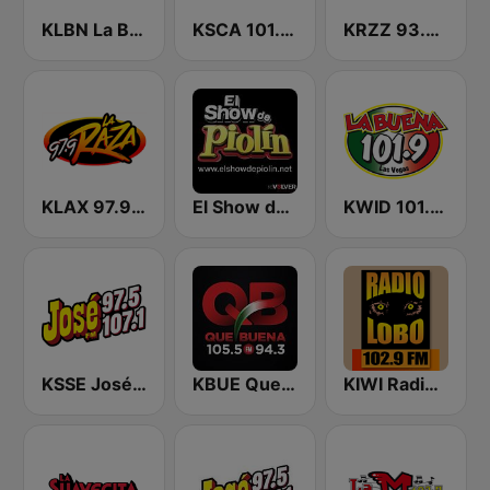
KLBN La Buena 101.9 FM
KSCA 101.9 Los Angeles FM (US Only)
KRZZ 93.3 La Raza FM
KLAX 97.9 La Raza FM
El Show de Piolín
KWID 101.9 La Buena
KSSE José 97.5 y 107.1
KBUE Que Buena 105.5 / 94.3 FM (US Only)
KIWI Radio Lobo 102.9 FM