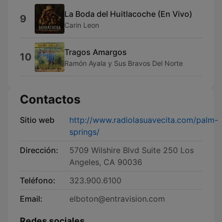
La Boda del Huitlacoche (En Vivo)
9
Carin Leon
Tragos Amargos
10
Ramón Ayala y Sus Bravos Del Norte
Contactos
Sitio web
http://www.radiolasuavecita.com/palm-
springs/
Dirección:
5709 Wilshire Blvd Suite 250 Los
Angeles, CA 90036
Teléfono:
323.900.6100
Email:
elboton@entravision.com
Redes sociales