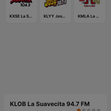
KXSE La Suavecita 104.3 FM
KLYY José 97.5 y 107.1
KMLA La M 103.7 FM
KLOB La Suavecita 94.7 FM