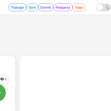
Trabajar
Gym
Dormir
Relajarse
Viaje
0