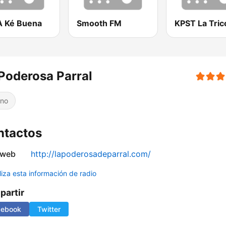
 Ké Buena
Smooth FM
Poderosa Parral
ino
ntactos
 web
http://lapoderosadeparral.com/
liza esta información de radio
artir
cebook
Twitter