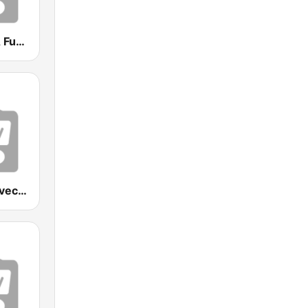
KDVA / KVVA Fuego 106.7
KRZY La Suavecita 105.9 FM