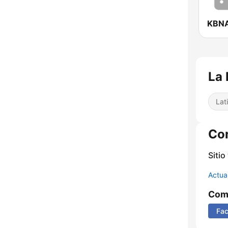
KBNA
La 
Lat
Co
Sitio
Actua
Comp
Fa