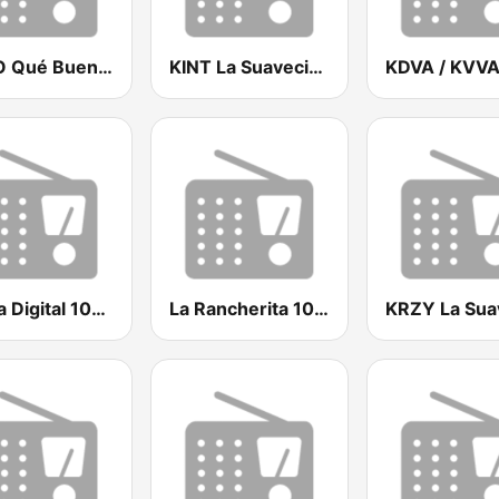
KBNO Qué Bueno 97.7 FM
KINT La Suavecita 93.9 FM
Magia Digital 100.7 FM
La Rancherita 1000 AM