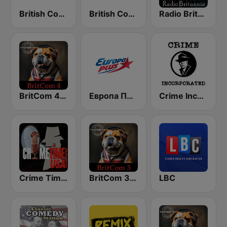
British Comedy 2 - ROKiT Radio Network
British Comedy 1 - ROKiT Radio Network
Radio Britannia - Pumpkin FM
BritCom 4 - Pumpkin FM
Европа Плюс (Europa Plus)
Crime Incorporated - Pumpkin FM
Crime Time Radio USA
BritCom 3 - Pumpkin FM
LBC