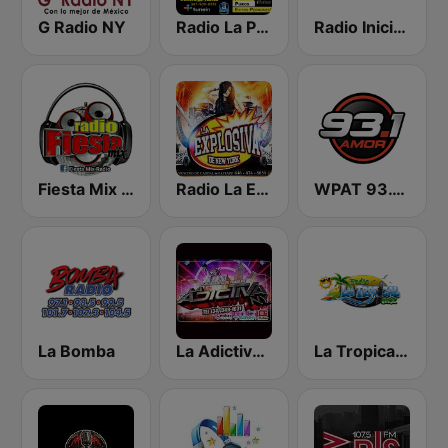
G Radio NY
Radio La Poblanita
Radio Iniciador
Fiesta Mix Radio
Radio La Explosiva de New York
WPAT 93.1 Amor FM
La Bomba
La Adictiva NY
La Tropical MX