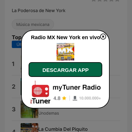
La Poderosa de New York
Música mexicana
Top Canciones
Radio MX New York en vivo
Últimos 7 días
Últimos 30 días
128 Kbps (1999)
1
Oravin
DESCARGAR APP
Cumbia Del Sonidero
2
Sonidero
Con la Frente en Alto
3
Unodemas
La Cumbia Del Piquito