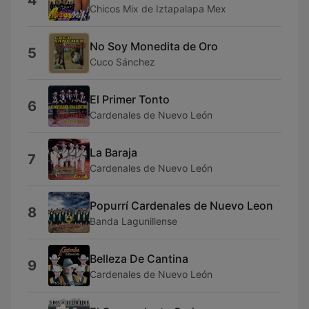
4
Chicos Mix de Iztapalapa Mex
No Soy Monedita de Oro
5
Cuco Sánchez
El Primer Tonto
6
Cardenales de Nuevo León
La Baraja
7
Cardenales de Nuevo León
Popurrí Cardenales de Nuevo Leon
8
Banda Lagunillense
Belleza De Cantina
9
Cardenales de Nuevo León