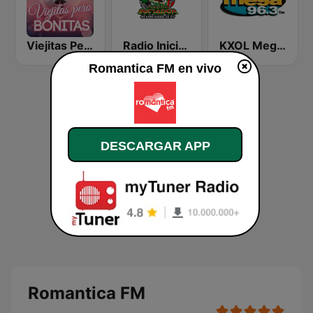
Viejitas Pero Bonitas
Radio Iniciador
KXOL Mega 96.3 FM
Romantica FM en vivo
DESCARGAR APP
Romantica FM