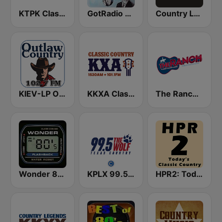
KTPK Classic Country 106.9
GotRadio - Classic Country
Country Legends USA
KIEV-LP Outlaw Country Radio
KKXA Classic Country 1520
The Ranch - Classic Country
Wonder 80's
KPLX 99.5 The Wolf FM
HPR2: Today's Classic Country