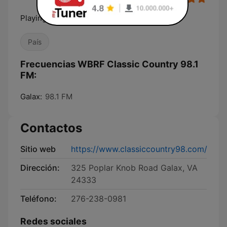
Playing 50 Years of Country
País
Frecuencias WBRF Classic Country 98.1
FM:
Galax:
98.1 FM
Contactos
Sitio web
https://www.classiccountry98.com/
Dirección:
325 Poplar Knob Road Galax, VA
24333
Teléfono:
276-238-0981
Redes sociales