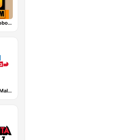
KIWI Radio Lobo 102.9 FM
El Bueno, La Mala y El Feo