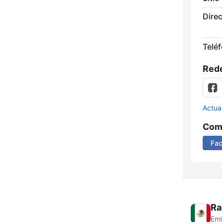
Direc
Telé
Rede
Actua
Comp
Fa
Ra
Emi