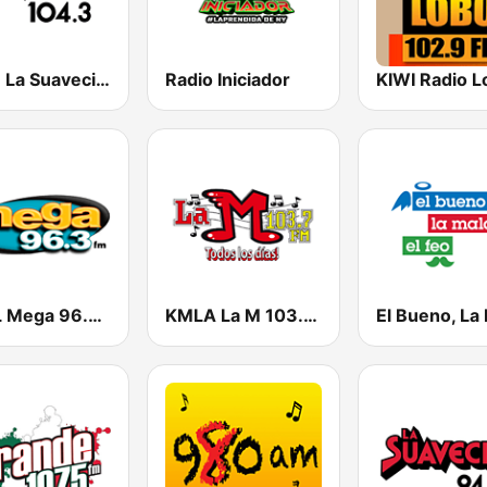
KXSE La Suavecita 104.3 FM
Radio Iniciador
KXOL Mega 96.3 FM
KMLA La M 103.7 FM