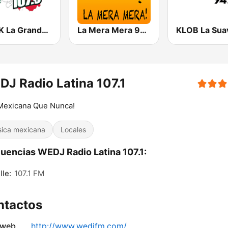
KMVK La Grande 107.5 FM
La Mera Mera 980 AM
J Radio Latina 107.1
Mexicana Que Nunca!
ica mexicana
Locales
uencias WEDJ Radio Latina 107.1:
lle:
107.1 FM
ntactos
 web
http://www.wedjfm.com/