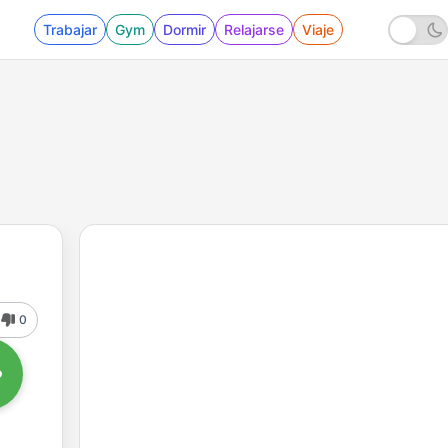
Trabajar
Gym
Dormir
Relajarse
Viaje
0