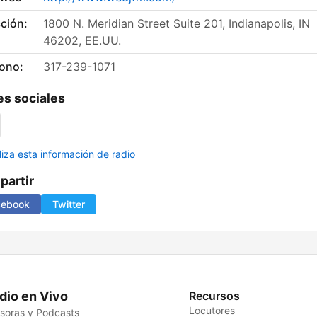
ción:
1800 N. Meridian Street Suite 201, Indianapolis, IN
46202, EE.UU.
fono:
317-239-1071
s sociales
liza esta información de radio
artir
cebook
Twitter
dio en Vivo
Recursos
Locutores
soras y Podcasts