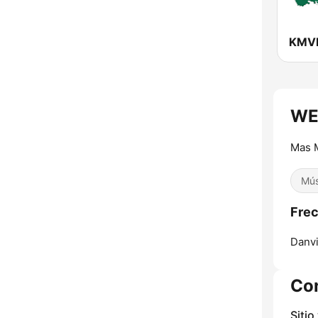
WED
Mas 
Mús
Frec
Danvi
Co
Sitio