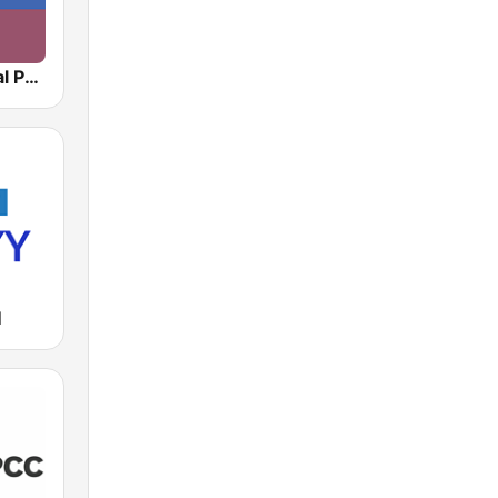
NPR : National Public Radio
M