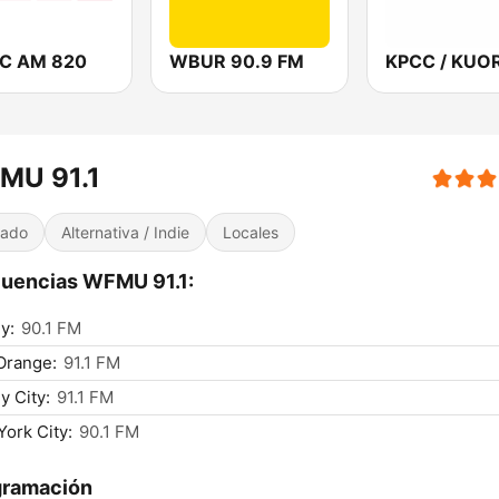
C AM 820
WBUR 90.9 FM
MU 91.1
iado
Alternativa / Indie
Locales
uencias WFMU 91.1:
y:
90.1 FM
Orange:
91.1 FM
y City:
91.1 FM
ork City:
90.1 FM
gramación