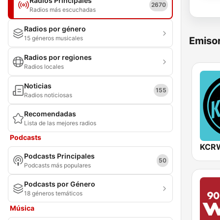
Radios Principales
2670
Radios más escuchadas
Radios por género
15 géneros musicales
Emisor
Radios por regiones
Radios locales
Noticias
155
Radios noticiosas
Recomendadas
Lista de las mejores radios
Podcasts
KCRW
Podcasts Principales
50
Podcasts más populares
Podcasts por Género
18 géneros temáticos
Música