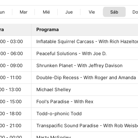
un
Mar
Mié
Jue
Vie
Sáb
D
ra
Programa
:00 - 03:00
Inflatable Squirrel Carcass - With Rich Hazelto
:00 - 06:00
Peaceful Solutions - With Joe D.
00 - 09:00
Shrunken Planet - With Jeffrey Davison
00 - 11:00
Double-Dip Recess - With Roger and Amanda
00 - 13:00
Michael Shelley
00 - 15:00
Fool's Paradise - With Rex
00 - 18:00
Todd-o-phonic Todd
00 - 21:00
Transpacific Sound Paradise - With Rob Weisb
00 - 00:00
Marty McSorley