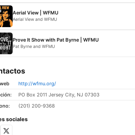
Aerial View | WFMU
Aerial View and WFMU
Prove It Show with Pat Byrne | WFMU
Pat Byrne and WFMU
ntactos
 web
http://wfmu.org/
ción:
PO Box 2011 Jersey City, NJ 07303
fono:
(201) 200-9368
s sociales