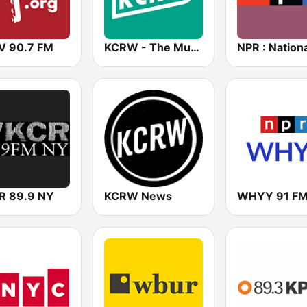
 90.7 FM
KCRW - The Music Channel
 89.9 NY
KCRW News
WHYY 91 F