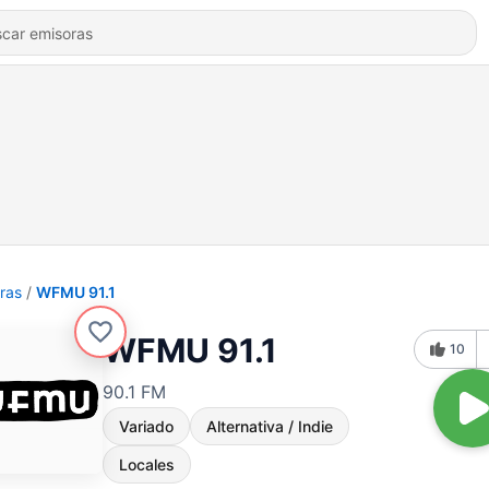
ras
WFMU 91.1
WFMU 91.1
10
90.1 FM
Variado
Alternativa / Indie
Locales