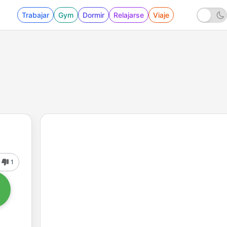
Trabajar
Gym
Dormir
Relajarse
Viaje
1