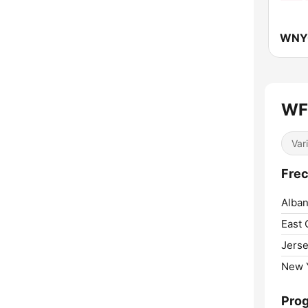
WNY
WF
Var
Frec
Alban
East 
Jerse
New Y
Pro