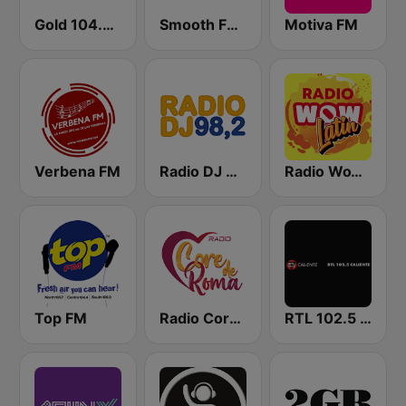
Gold 104.3 FM
Smooth FM 91.5 Melbourne
Motiva FM
Verbena FM
Radio DJ 98.2
Radio WoW Latin
Top FM
Radio Core de Roma
RTL 102.5 Caliente