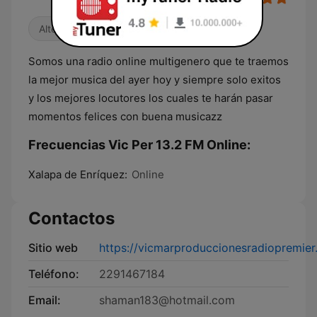
Alternativa / Indie
Años 80
Somos una radio online multigenero que te traemos
la mejor musica del ayer hoy y siempre solo exitos
y los mejores locutores los cuales te harán pasar
momentos felices con buena musicazz
Frecuencias Vic Per 13.2 FM Online:
Xalapa de Enríquez:
Online
Contactos
Sitio web
https://vicmarproduccionesradiopremie
Teléfono:
2291467184
Email:
shaman183@hotmail.com