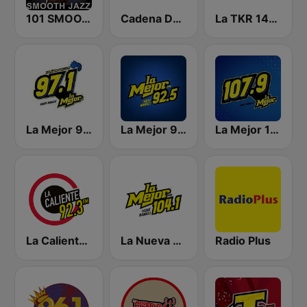
101 SMOOTH JAZZ
Cadena Dance México
La TKR 1480 AM | Monterrey
La Mejor 97.1 FM
La Mejor 92.5 FM
La Mejor 107.9 FM
La Caliente 92.3 FM | Torreón
La Nueva 104.1 FM
Radio Plus