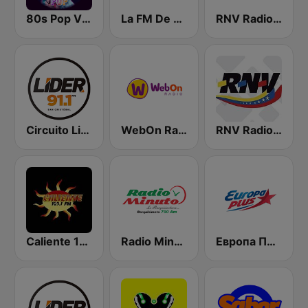
80s Pop Vibes
La FM De Caracas
RNV Radio Nacional de Venezuela - Activa
Circuito Lider San Cristóbal
WebOn Radio
RNV Radio Nacional de Venezuela
Caliente 103.1 FM
Radio Minuto 790 AM
Европа Плюс (Europa Plus)