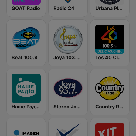
GOAT Radio
Radio 24
Urbana Play 104.3 FM
Beat 100.9
Joya 103.9 FM
Los 40 Ciudad Delicias
Наше Радио (Nashe Radio) 107.9
Stereo Joya FM
Country Radio