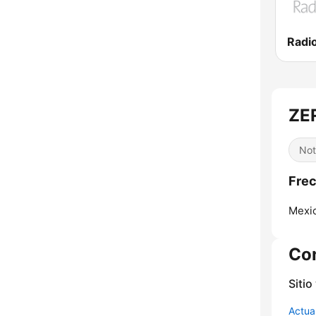
ZER
Not
Frec
Mexic
Co
Sitio
Actua