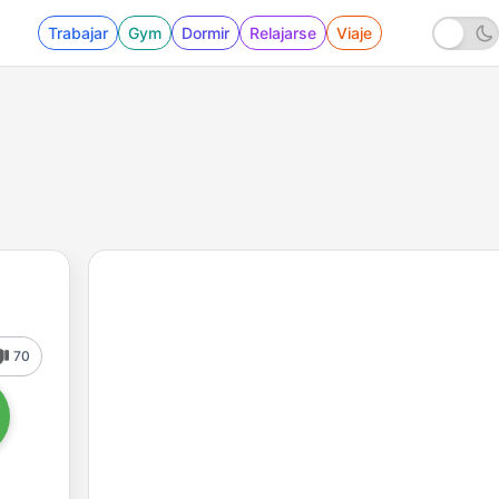
Trabajar
Gym
Dormir
Relajarse
Viaje
70