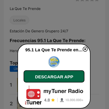
La Que Te Prende
Locales
Estación De Genero Grupero 24/7
Frecuencias 95.1 La Que Te Prende:
95.1 La Que Te Prende en vivo
Heroica Zitácuaro:
95.1 FM
Top Canciones
Últimos 7 días
Últimos 30 días
DESCARGAR APP
95.1 Fm
1
Argxs
Derechos De Autor
2
Malpaís