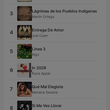
Lágrimas de los Pueblos Indígenas
3
Martín Ortega
Entrega De Amor
4
Josi Cuen
Línea 3
5
Algo
In 2026
6
Ruca Apple
Qué Mal Elegiste
7
Mariana Seoane
Si Me Ves Llorar
8