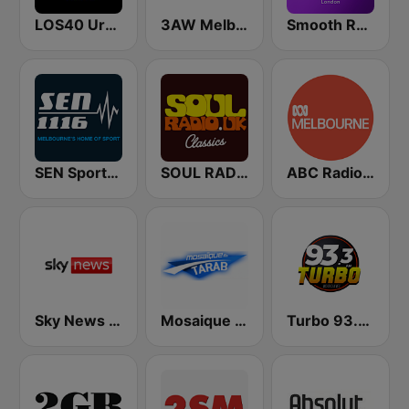
LOS40 Urban
3AW Melbourne
Smooth Radio London
SEN Sports 1116 AM
SOUL RADIO Only Classic Soul
ABC Radio Melbourne
Sky News Radio
Mosaique FM Tarab (موزاييك إف إم)
Turbo 93.3 FM