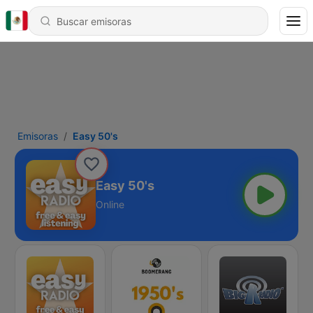
Emisoras
Easy 50's
Easy 50's
Online