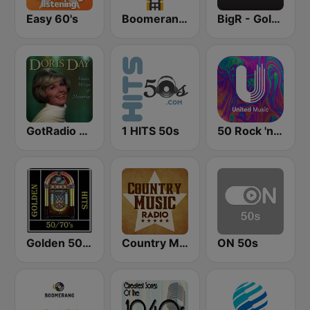
Easy 60's
Boomerang 50's
BigR - Golden Oldies
GotRadio - 50s
1 HITS 50s
50 Rock 'n' Roll - United Music
Golden 50/70s Hits
Country Music Radio - 50's Country
ON 50s