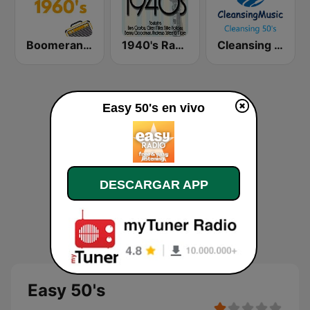
Boomerang 60's
1940's Radio Hits from the 1940's
Cleansing 50's
Easy 50's en vivo
DESCARGAR APP
Easy 50's