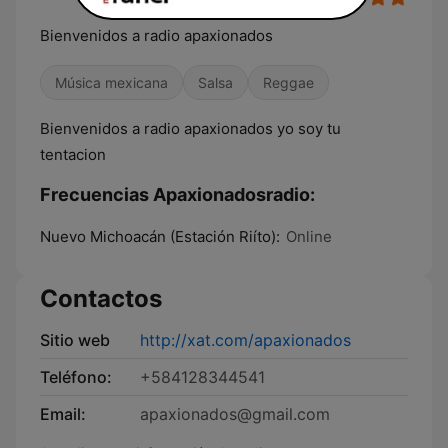
Bienvenidos a radio apaxionados
Música mexicana
Salsa
Reggae
Bienvenidos a radio apaxionados yo soy tu
tentacion
Frecuencias Apaxionadosradio:
Nuevo Michoacán (Estación Riíto):
Online
Contactos
Sitio web
http://xat.com/apaxionados
Teléfono:
+584128344541
Email:
apaxionados@gmail.com