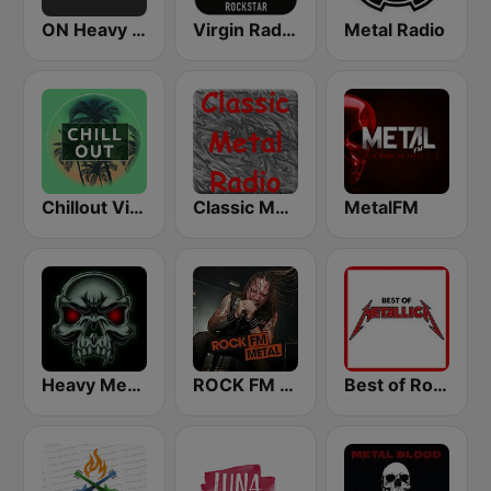
ON Heavy Metal
Virgin Radio AC/DC
Metal Radio
Chillout Vibes
Classic Metal Radio
MetalFM
Heavy Metal Radio
ROCK FM METAL
Best of Rock - Metallica