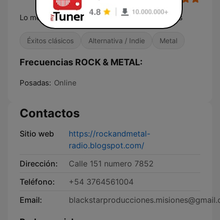
Lo mejor del rock y el heavy metal las 24 horas
Éxitos clásicos
Alternativa / Indie
Metal
Frecuencias ROCK & METAL:
Posadas:
Online
Contactos
Sitio web
https://rockandmetal-
radio.blogspot.com/
Dirección:
Calle 151 numero 7852
Teléfono:
+54 3764561004
Email:
blackstarproducciones.misiones@gmail