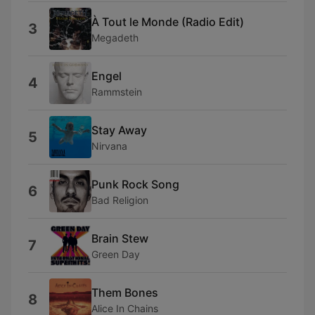
À Tout le Monde (Radio Edit)
3
Megadeth
Engel
4
Rammstein
Stay Away
5
Nirvana
Punk Rock Song
6
Bad Religion
Brain Stew
7
Green Day
Them Bones
8
Alice In Chains