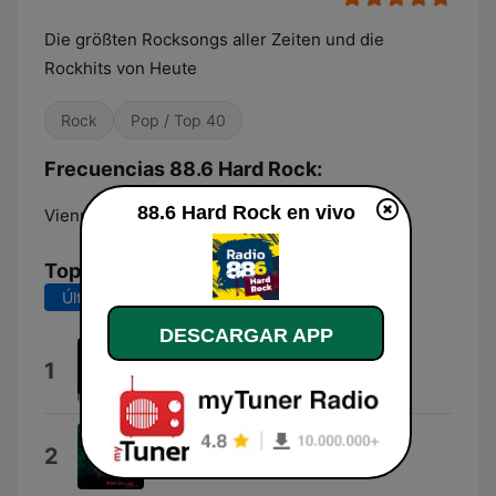
Die größten Rocksongs aller Zeiten und die
Rockhits von Heute
Rock
Pop / Top 40
Frecuencias 88.6 Hard Rock:
88.6 Hard Rock en vivo
Vienna:
88.6 FM
Top Canciones
Últimos 7 días
Últimos 30 días
DESCARGAR APP
Spoonman
1
Soundgarden
Open Your Eyes
2
Guano Apes