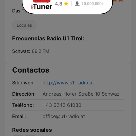
Das Tiroler Heimatradio
Locales
Frecuencias Radio U1 Tirol:
Schwaz:
89.2 FM
Contactos
Sitio web
http://www.u1-radio.at
Dirección:
Andreas-Hofer-Straße 10 Schwaz
Teléfono:
+43 5242 61030
Email:
office@u1-radio.at
Redes sociales