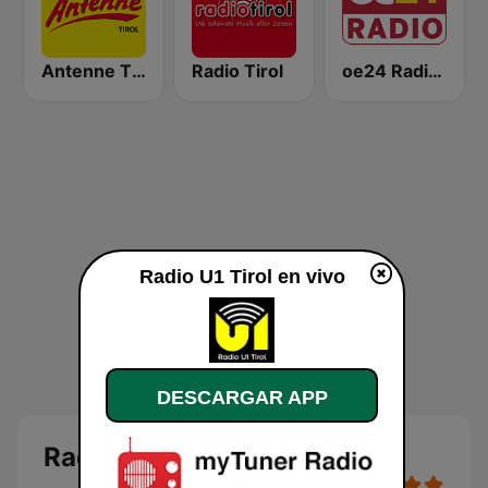
Antenne Tirol
Radio Tirol
oe24 Radio - LIVE
Radio U1 Tirol en vivo
DESCARGAR APP
Radio U1 Tirol