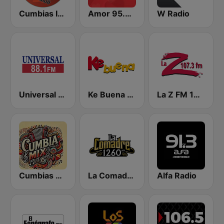
Cumbias Inmortales Radio
Amor 95.3 FM
W Radio
Universal 88.1 FM
Ke Buena 92.9 FM
La Z FM 107.3
Cumbias Mix
La Comadre 1260 AM
Alfa Radio