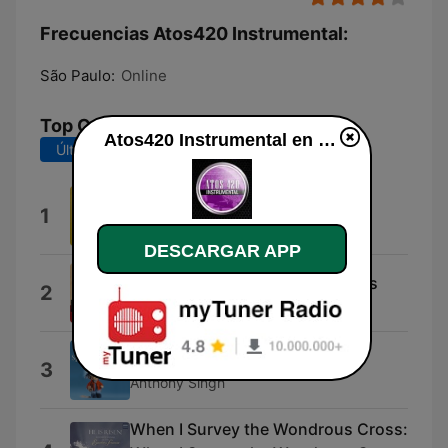
Frecuencias Atos420 Instrumental:
São Paulo:
Online
Top Canciones
Atos420 Instrumental en vivo
Últimos 7 días
Últimos 30 días
Just Over in Gloryland
1
The Inspirations
DESCARGAR APP
Leaning on the Everlasting Arms
2
CML Artists
Amazing Grace
3
Anthony Singh
When I Survey the Wondrous Cross: