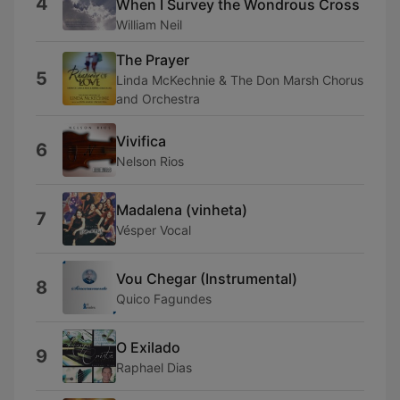
4
When I Survey the Wondrous Cross
William Neil
The Prayer
5
Linda McKechnie & The Don Marsh Chorus
and Orchestra
Vivifica
6
Nelson Rios
Madalena (vinheta)
7
Vésper Vocal
Vou Chegar (Instrumental)
8
Quico Fagundes
O Exilado
9
Raphael Dias