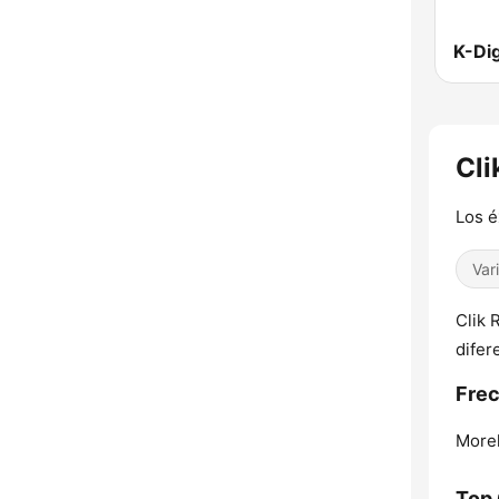
K-Dig
Cli
Los é
Var
Clik 
difer
Frec
Morel
Top