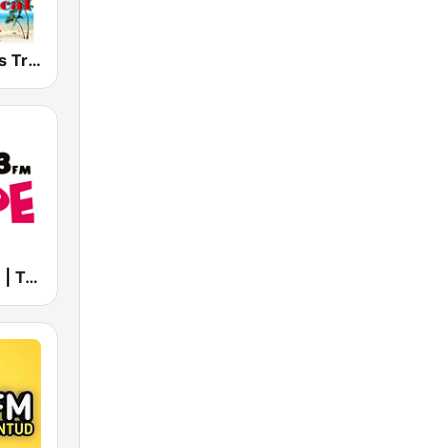
JM Radio Mas Tropical
La Lupe 88.3 | Tepic