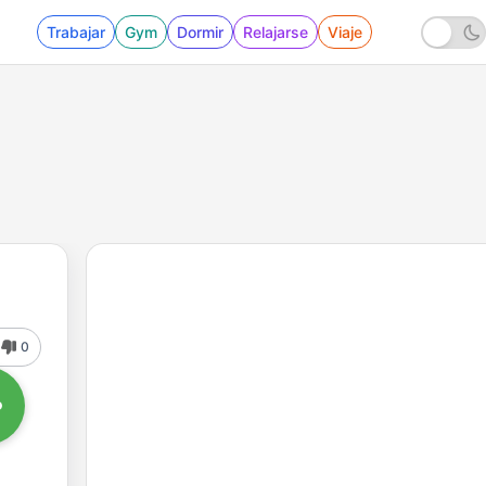
Trabajar
Gym
Dormir
Relajarse
Viaje
0