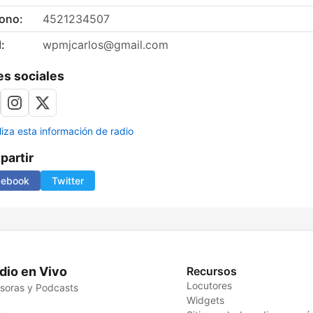
fono:
4521234507
:
wpmjcarlos@gmail.com
s sociales
liza esta información de radio
artir
cebook
Twitter
dio en Vivo
Recursos
Locutores
soras y Podcasts
Widgets