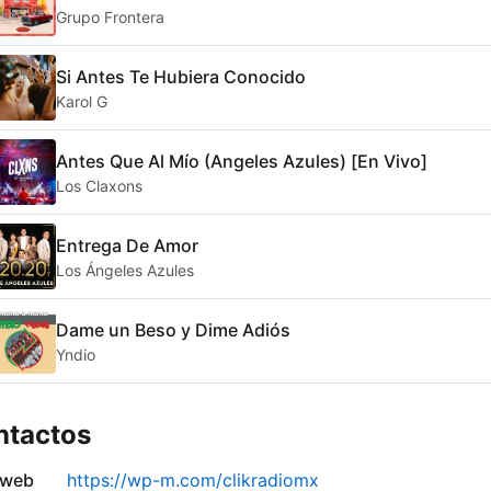
Grupo Frontera
Si Antes Te Hubiera Conocido
Karol G
Antes Que Al Mío (Angeles Azules) [En Vivo]
Los Claxons
Entrega De Amor
Los Ángeles Azules
Dame un Beso y Dime Adiós
Yndio
ntactos
 web
https://wp-m.com/clikradiomx