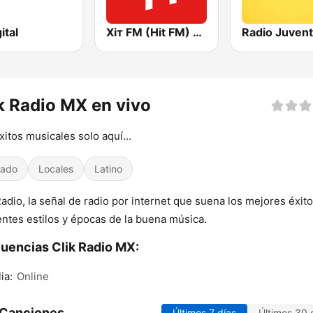
ital
Хіт FM (Hit FM) - Best
Radio Juven
k Radio MX en vivo
xitos musicales solo aquí...
iado
Locales
Latino
Radio, la señal de radio por internet que suena los mejores éxit
entes estilos y épocas de la buena música.
uencias Clik Radio MX:
ia:
Online
 Canciones
Últimos 7 días
Últimos 30 