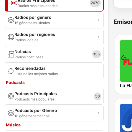
Radios Principales
2670
Radios más escuchadas
Radios por género
Emisor
15 géneros musicales
Radios por regiones
Radios locales
Noticias
155
Radios noticiosas
Recomendadas
Lista de las mejores radios
Podcasts
La F
Podcasts Principales
50
Podcasts más populares
Podcasts por Género
18 géneros temáticos
Música