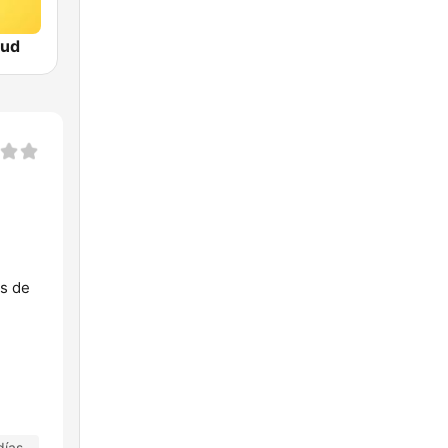
tud
os de
días