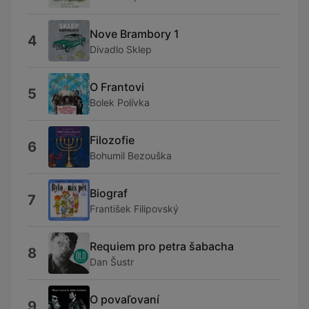
Nove Brambory 1
4
Divadlo Sklep
O Frantovi
5
Bolek Polívka
Filozofie
6
Bohumil Bezouška
Biograf
7
František Filipovský
Requiem pro petra šabacha
8
Dan Šustr
O povaľovaní
9