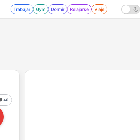
Trabajar
Gym
Dormir
Relajarse
Viaje
40