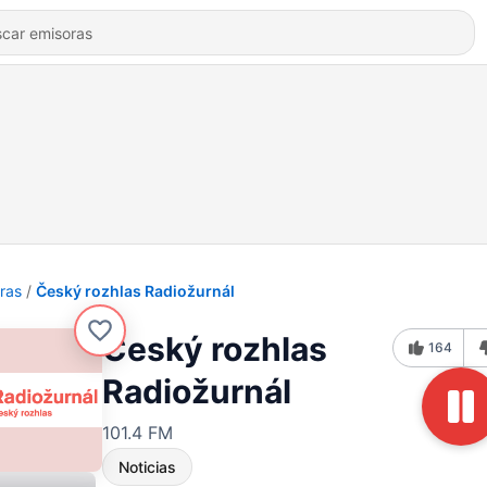
ras
Český rozhlas Radiožurnál
Český rozhlas
164
Radiožurnál
101.4 FM
Noticias