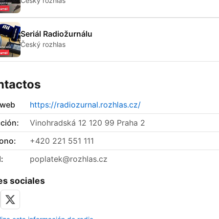
Český rozhlas
Seriál Radiožurnálu
Český rozhlas
ntactos
 web
https://radiozurnal.rozhlas.cz/
ción:
Vinohradská 12 120 99 Praha 2
fono:
+420 221 551 111
:
poplatek@rozhlas.cz
s sociales