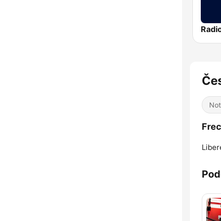
Radi
Čes
Not
Frec
Liber
Pod