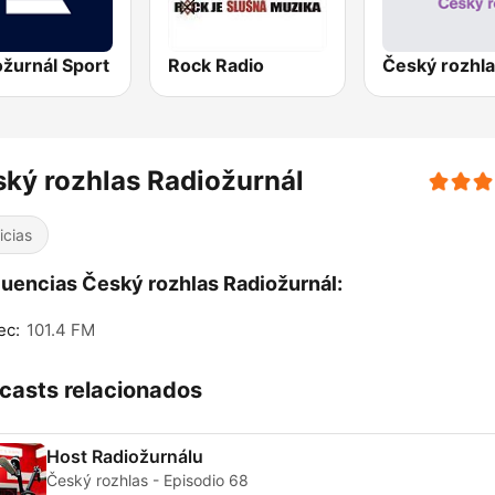
ožurnál Sport
Rock Radio
ký rozhlas Radiožurnál
icias
uencias Český rozhlas Radiožurnál:
ec:
101.4 FM
casts relacionados
Host Radiožurnálu
Český rozhlas - Episodio 68