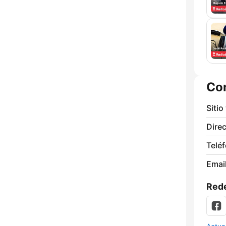
Co
Sitio
Direc
Telé
Email
Rede