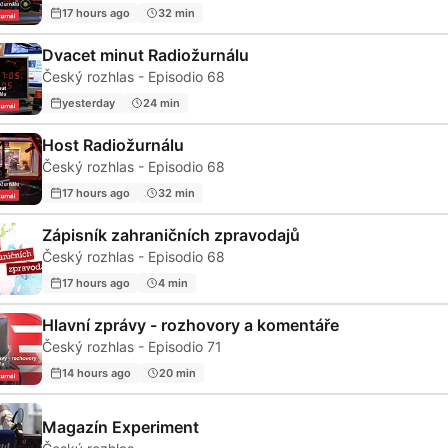
17 hours ago
32 min
Dvacet minut Radiožurnálu
Český rozhlas - Episodio 68
yesterday
24 min
Host Radiožurnálu
Český rozhlas - Episodio 68
17 hours ago
32 min
Zápisník zahraničních zpravodajů
Český rozhlas - Episodio 68
17 hours ago
4 min
Hlavní zprávy - rozhovory a komentáře
Český rozhlas - Episodio 71
14 hours ago
20 min
Magazín Experiment