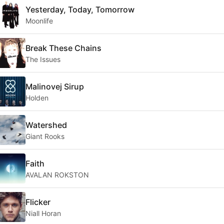
Yesterday, Today, Tomorrow
Moonlife
Break These Chains
The Issues
Malinovej Sirup
Holden
Watershed
Giant Rooks
Faith
AVALAN ROKSTON
Flicker
Niall Horan