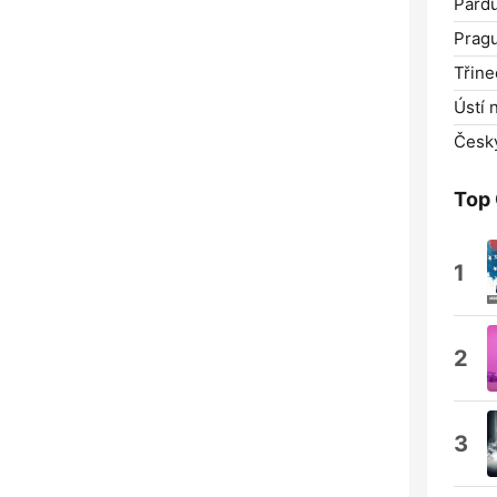
Pardu
Prag
Třine
Ústí 
Česk
Top
1
2
3