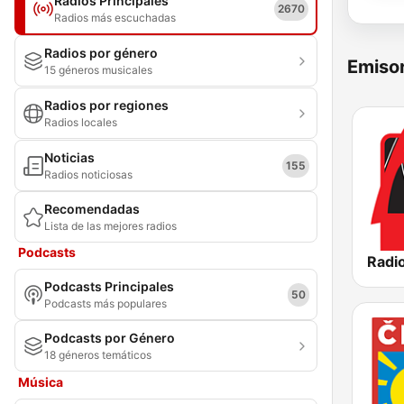
Radios Principales
2670
Radios más escuchadas
Radios por género
Emisor
15 géneros musicales
Radios por regiones
Radios locales
Noticias
155
Radios noticiosas
Recomendadas
Lista de las mejores radios
Podcasts
Radio
Podcasts Principales
50
Podcasts más populares
Podcasts por Género
18 géneros temáticos
Música