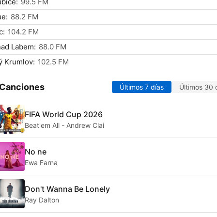
bice:
99.5 FM
ue:
88.2 FM
c:
104.2 FM
nad Labem:
88.0 FM
ý Krumlov:
102.5 FM
 Canciones
Últimos 7 días
Últimos 30 
FIFA World Cup 2026
Beat'em All - Andrew Clai
No ne
Ewa Farna
Don't Wanna Be Lonely
Ray Dalton