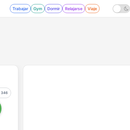
Trabajar
Gym
Dormir
Relajarse
Viaje
346