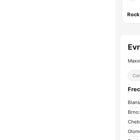
Rock
Evr
Maxx
Con
Frec
Blans
Brno:
Cheb
Olom