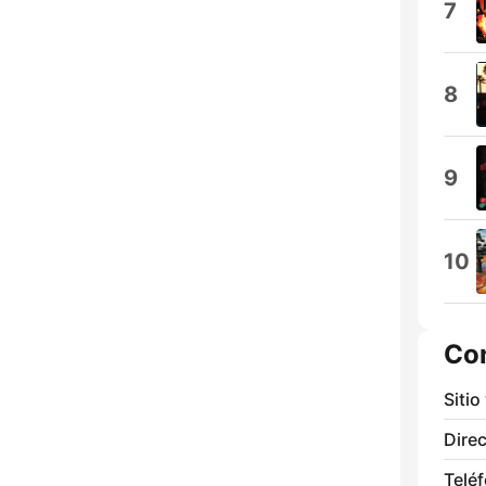
7
8
9
10
Co
Sitio
Direc
Telé