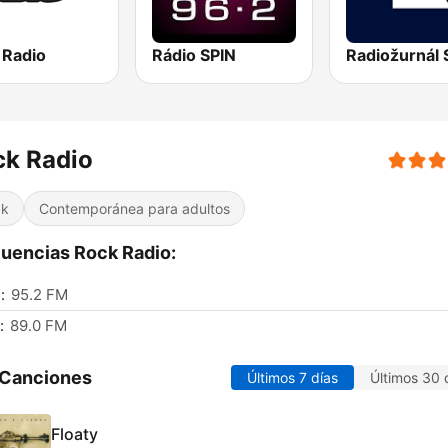
 Radio
Rádio SPIN
Radiožurnál 
ck Radio
ck
Contemporánea para adultos
uencias Rock Radio:
:
95.2 FM
:
89.0 FM
 Canciones
Últimos 7 días
Últimos 30 
Floaty