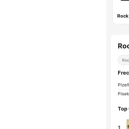
Rock
Ro
Ro
Frec
Plzeň
Písek
Top
1