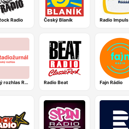
Rock Radio
Český Blaník
Radio Impuls
Český rozhlas Radiožurnál
Radio Beat
Fajn Rádio