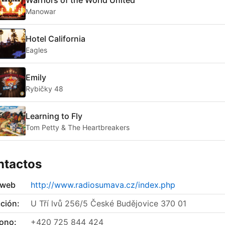
Manowar
Hotel California
Eagles
Emily
Rybičky 48
Learning to Fly
Tom Petty & The Heartbreakers
ntactos
 web
http://www.radiosumava.cz/index.php
ción:
U Tří lvů 256/5 České Budějovice 370 01
fono:
+420 725 844 424