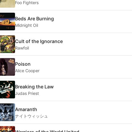
Foo Fighters
Beds Are Burning
Midnight Oil
Cult of the Ignorance
Rawfoil
Poison
Alice Cooper
Breaking the Law
Judas Priest
Amaranth
ナイトウィッシュ
Warriors of the World United