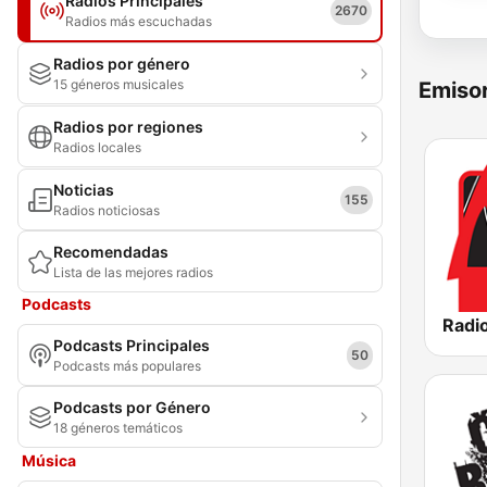
Radios Principales
2670
Radios más escuchadas
Radios por género
15 géneros musicales
Emisor
Radios por regiones
Radios locales
Noticias
155
Radios noticiosas
Recomendadas
Lista de las mejores radios
Podcasts
Radio
Podcasts Principales
50
Podcasts más populares
Podcasts por Género
18 géneros temáticos
Música