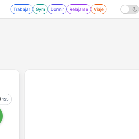
Trabajar
Gym
Dormir
Relajarse
Viaje
125