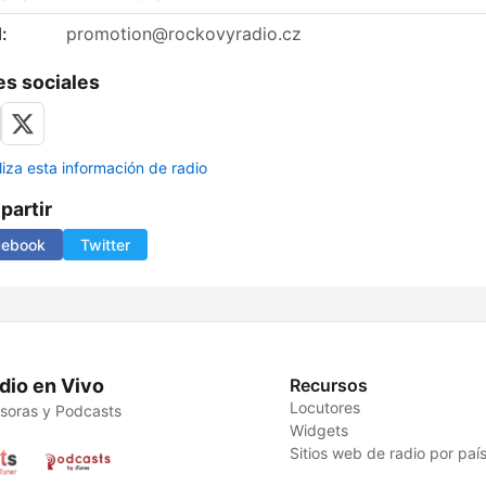
:
promotion@rockovyradio.cz
s sociales
liza esta información de radio
artir
cebook
Twitter
dio en Vivo
Recursos
Locutores
soras y Podcasts
Widgets
Sitios web de radio por paí