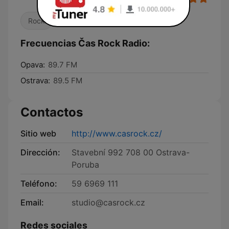
Rock
Frecuencias Čas Rock Radio:
Opava:
89.7 FM
Ostrava:
89.5 FM
Contactos
Sitio web
http://www.casrock.cz/
Dirección:
Stavební 992 708 00 Ostrava-
Poruba
Teléfono:
59 6969 111
Email:
studio@casrock.cz
Redes sociales