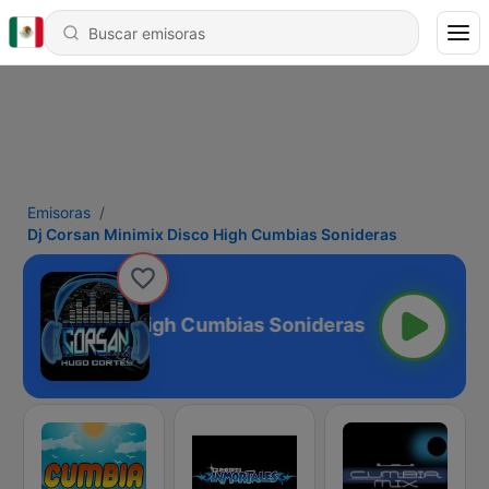
Emisoras
Dj Corsan Minimix Disco High Cumbias Sonideras
Minimix Disco High Cumbias Sonideras