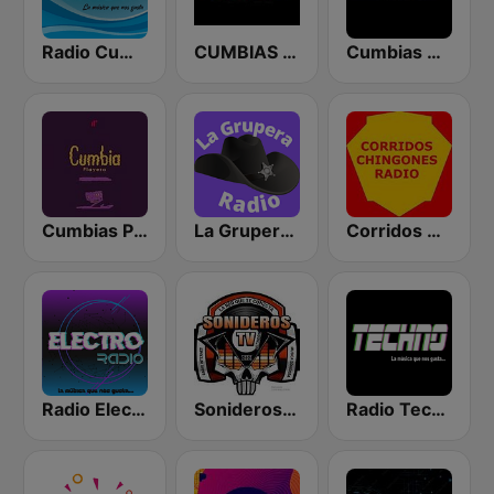
Radio Cumbia México
CUMBIAS INMORTALES MIX RADIO
Cumbias Mezcladas
Cumbias Playeras Charangas
La Grupera Radio
Corridos Chingones Radio
Radio Electro México
Sonideros TV
Radio Techno México