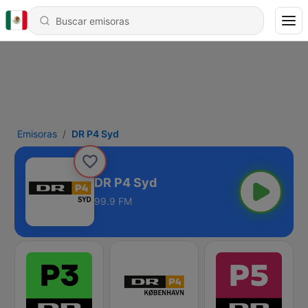
Emisoras
DR P4 Syd
DR P4 Syd
99.9 FM