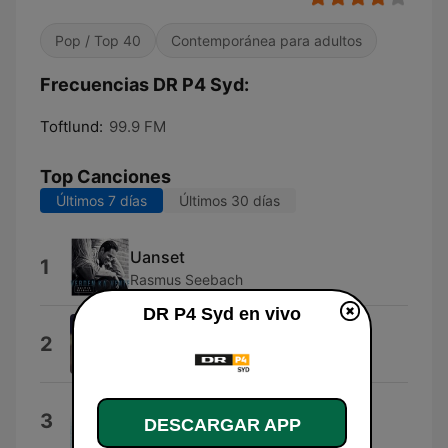
Pop / Top 40
Contemporánea para adultos
Frecuencias DR P4 Syd:
Toftlund:
99.9 FM
Top Canciones
Últimos 7 días
Últimos 30 días
Uanset
1
Rasmus Seebach
DR P4 Syd en vivo
I Knew You Were Trouble.
2
Taylor Swift
Dit Navn, Dit Nummer
3
DESCARGAR APP
Laban