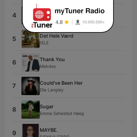
Ringer Om Natten
4
Mads Christian
Det Hele Værd
5
ISLE
Thank You
6
Mekdes
Could've Been Her
7
Ella Langley
Sugar
8
Emma Sehested Høeg
MAYBE.
9
SIENNA SPIRO