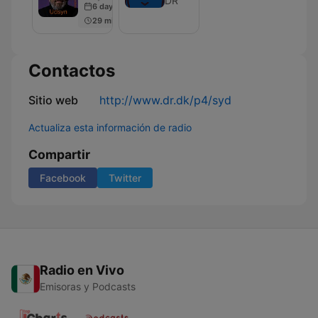
DR
6 days ago
II
29 min
Contactos
Sitio web
http://www.dr.dk/p4/syd
Actualiza esta información de radio
Compartir
Facebook
Twitter
Radio en Vivo
Emisoras y Podcasts