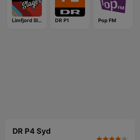
Limfjord Slager
DR P1
Pop FM
DR P4 Syd