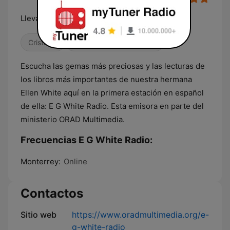
Llevándote a la Luz Mayor
Cristiana
Religioso & Espiritualidad
Escucha las gemas más preciosas y las lecturas de
los libros más importantes de nuestra hermana
Ellen White aquí en la primera estación en español
de ella: E G White Radio. Esta emisora en parte del
ministerio ORAD Multimedia.
Frecuencias E G White Radio:
Monterrey:
Online
Contactos
Sitio web
https://www.oradmultimedia.org/e-
g-white-radio