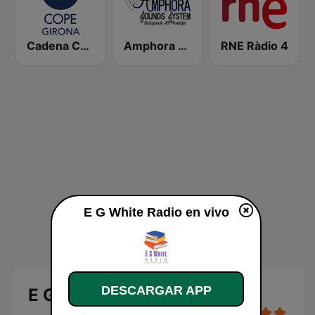
Cadena COPE Girona
Amphora Radio
RNE Ràdio 4
E G White Radio en vivo
DESCARGAR APP
E G White Radio en vivo