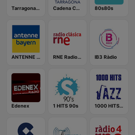
Tarragona Ràdio
Cadena COPE Tarragona
80s80s
ANTENNE BAYERN
RNE Radio Clásica
IB3 Ràdio
Edenex
1 HITS 90s
1000 HITS Jazz