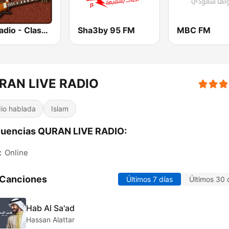
HD Radio - Classic Rock
Sha3by 95 FM
MBC FM
RAN LIVE RADIO
io hablada
Islam
cuencias QURAN LIVE RADIO:
:
Online
 Canciones
Últimos 7 días
Últimos 30 
Hab Al Sa'ad
Hassan Alattar