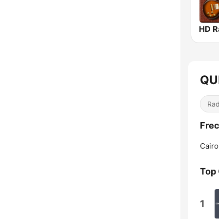
QU
Rad
Fre
Cairo
Top
1