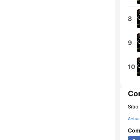
8
9
10
Co
Sitio
Actua
Comp