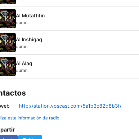
Al Mutaffifin
quran
Al Inshiqaq
quran
Al Alaq
quran
ntactos
 web
http://station.voscast.com/5a1b3c82d8b3f/
liza esta información de radio
artir