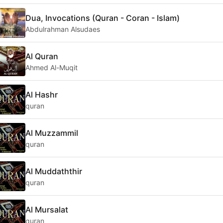
Dua, Invocations (Quran - Coran - Islam)
Abdulrahman Alsudaes
Al Quran
Ahmed Al-Muqit
Al Hashr
quran
Al Muzzammil
quran
Al Muddaththir
quran
Al Mursalat
quran