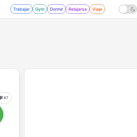
Trabajar
Gym
Dormir
Relajarse
Viaje
87