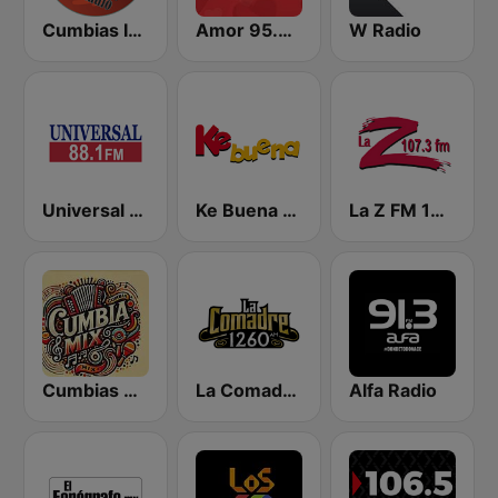
Cumbias Inmortales Radio
Amor 95.3 FM
W Radio
Universal 88.1 FM
Ke Buena 92.9 FM
La Z FM 107.3
Cumbias Mix
La Comadre 1260 AM
Alfa Radio