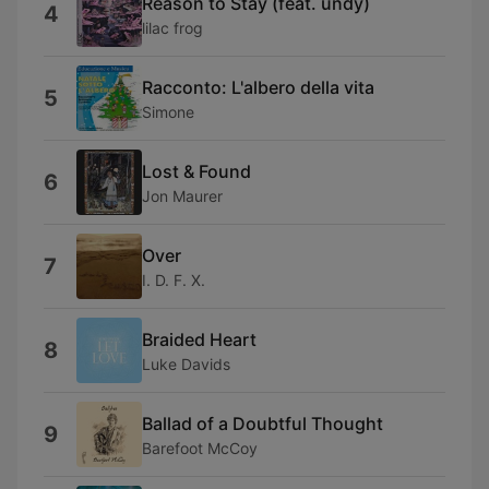
Reason to Stay (feat. undy)
4
lilac frog
Racconto: L'albero della vita
5
Simone
Lost & Found
6
Jon Maurer
Over
7
I. D. F. X.
Braided Heart
8
Luke Davids
Ballad of a Doubtful Thought
9
Barefoot McCoy