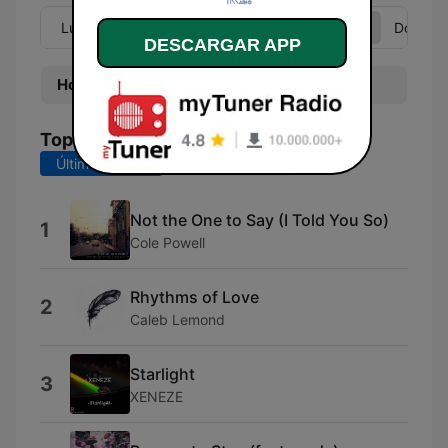
Lun
Mar
Mié
Jue
Vie
Sáb
Dom
DESCARGAR APP
Hora
Programa
Top Canciones
Últimos 7 días
Últimos 30 días
Not the One to Say (I Told You So)
1
Cole Powell
Rhythms of Love
2
Caleb Lemond
Starlight
3
XENEZE