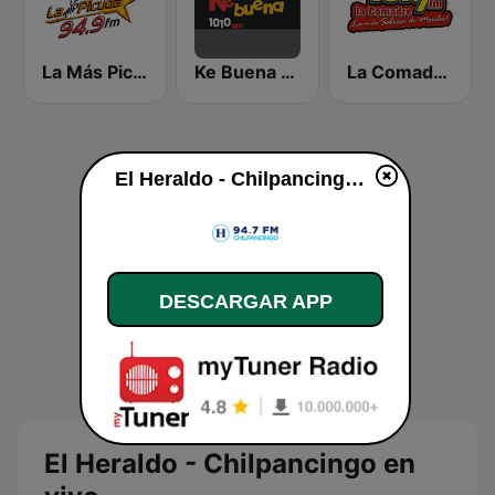
La Más Picuda 94.9 FM
Ke Buena 89.7 FM
La Comadre 101.7
El Heraldo - Chilpancingo en vivo
DESCARGAR APP
El Heraldo - Chilpancingo en