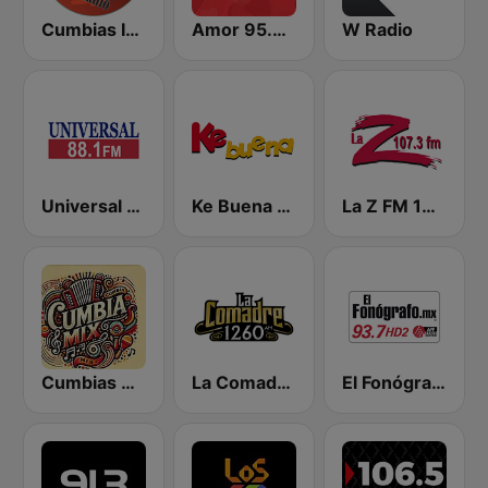
Cumbias Inmortales Radio
Amor 95.3 FM
W Radio
Universal 88.1 FM
Ke Buena 92.9 FM
La Z FM 107.3
Cumbias Mix
La Comadre 1260 AM
El Fonógrafo HD2