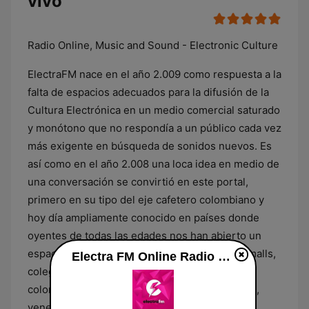
vivo
Radio Online, Music and Sound - Electronic Culture
ElectraFM nace en el año 2.009 como respuesta a la
falta de espacios adecuados para la difusión de la
Cultura Electrónica en un medio comercial saturado
y monótono que no respondía a un público cada vez
más exigente en búsqueda de sonidos nuevos. Es
así como en el año 2.008 una loca idea en medio de
una conversación se convirtió en este portal,
primero en su tipo del eje cafetero colombiano y
hoy día ampliamente conocido en países donde
oyentes de todas las edades nos han abierto un
espacio en sus hogares, oficinas, gimnasios, malls,
Electra FM Online Radio en vivo
colegios y universidades. Somos mexicanos,
colombianos, argentinos, peruanos, uruguayos,
venezolanos, ticos, chilenos, españoles,