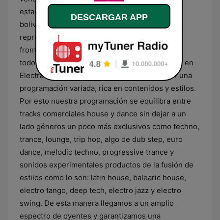
estadounidenses, alemanes, canadienses,
DESCARGAR APP
bolivianos, panameños y boricuas; somos
representantes de un género que no conoce
fronteras, de un estilo universal disfrutado por
todos. Propuesta Musical El elemento principal en
ElectraFM es la música, trabajamos por emitir una
programación variada, rica en contenidos y estilos.
Por esto nuestra programación se equilibra entre
tracks comerciales house y dance sin dejar a un
lado géneros un poco más exclusivos como techno,
trance, lounge, trip hop, algo de dub step, euro
dance, melodic techno, progressive trance y
sonidos experimentales productos de la fusión de
estilos como lo son: latin house, balearic house,
electro tango, deep tech, electro jazz y electro
swing. De esta manera llegamos a un amplio
espectro de oyentes y garantizamos una