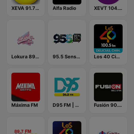
XEVA 91.7 FM
Alfa Radio
XEVT 104.1 FM
Lokura 89.3 FM
95.5 Sensación FM
Los 40 Ciudad Delicias
Máxima FM
D95 FM | Chihuahua
Fusión 90.1 FM