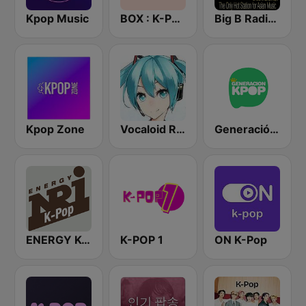
Kpop Music
BOX : K-POP 케이팝
Big B Radio - KPOP(인터넷 라디오)
Kpop Zone
Vocaloid Radio
Generación Kpop
ENERGY K-Pop
K-POP 1
ON K-Pop