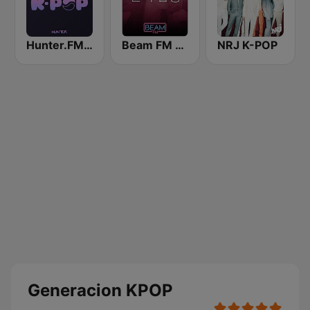
Hunter.FM - K-pop
Beam FM - 취향저격 감각 팝송
NRJ K-POP
Generacion KPOP