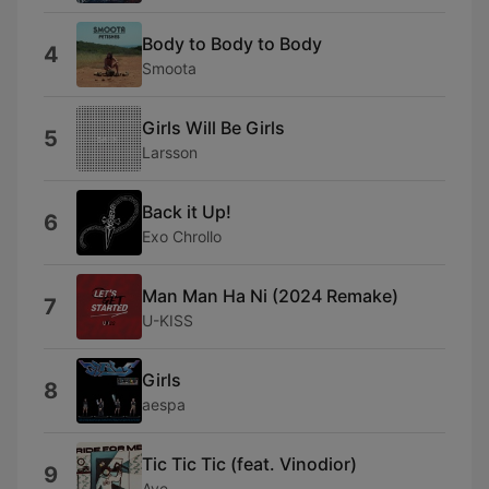
Body to Body to Body
4
Smoota
Girls Will Be Girls
5
Larsson
Back it Up!
6
Exo Chrollo
Man Man Ha Ni (2024 Remake)
7
U-KISS
Girls
8
aespa
Tic Tic Tic (feat. Vinodior)
9
Ave