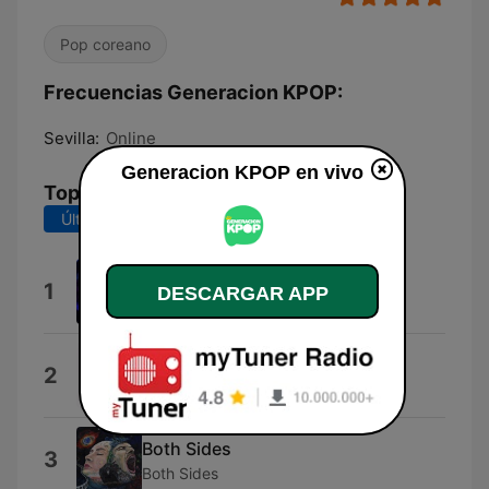
Pop coreano
Frecuencias Generacion KPOP:
Sevilla:
Online
Generacion KPOP en vivo
Top Canciones
Últimos 7 días
Últimos 30 días
Know Bout Us
1
DESCARGAR APP
T-Bishop
Merry Go Round
2
Merry Go Round
Both Sides
3
Both Sides